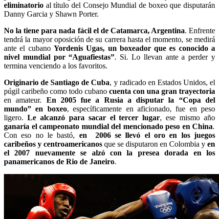
eliminatorio
al título del Consejo Mundial de boxeo que disputarán
Danny Garcia y Shawn Porter.
No la tiene para nada fácil el de Catamarca, Argentina
. Enfrente
tendrá la mayor oposición de su carrera hasta el momento, se medirá
ante el cubano
Yordenis Ugas, un boxeador que es conocido a
nivel mundial por “Aguafiestas”
. Si. Lo llevan ante a perder y
termina venciendo a los favoritos.
Originario de Santiago de Cuba
, y radicado en Estados Unidos, el
púgil caribeño como todo cubano
cuenta con una gran trayectoria
en amateur.
En 2005 fue a Rusia a disputar la “Copa del
mundo” en boxeo
, específicamente en aficionado, fue en peso
ligero.
Le alcanzó para sacar el tercer lugar
, ese mismo año
ganaría el campeonato mundial del mencionado peso en China
.
Con eso no le bastó,
en 2006 se llevó el oro en los juegos
caribeños y centroamericanos
que se disputaron en Colombia y
en
el 2007 nuevamente se alzó con la presea dorada en los
panamericanos de Rio de Janeiro
.