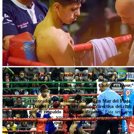
Hablamos con Ruben Eduardo Acosta
, quien nos brindó
información detallada acerca de este evento.
Se mostró contento
con la inauguración que tendrá ese día el Club San Jose,
ubicado entre las calles España y Peña
.
No obstante, e
l boxeador profesional radicado en Mar del Plata,
le agradeció a Daniel Lemmi y a la comisión directiva del club
mencionado por el respaldo hacía este deporte
. Esta será una
nueva sede boxística que tendrá la ciudad marplatense,
la cual
busca tener esa actividad que en un momento llegó lograr
.
“Siru” Acosta también peleará
, será este 15 de septiembre en