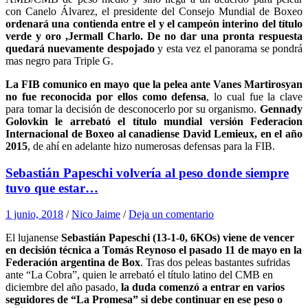
con Canelo Álvarez, el presidente del Consejo Mundial de Boxeo
ordenará una contienda entre el y el campeón interino del título
verde y oro ,Jermall Charlo. De no dar una pronta respuesta
quedará nuevamente despojado
y esta vez el panorama se pondrá
mas negro para Triple G.
La FIB comunico en mayo que la pelea ante Vanes Martirosyan
no fue reconocida por ellos como defensa
, lo cual fue la clave
para tomar la decisión de desconocerlo por su organismo.
Gennady
Golovkin le arrebató el título mundial versión Federacion
Internacional de Boxeo al canadiense David Lemieux, en el año
2015
, de ahí en adelante hizo numerosas defensas para la FIB.
Sebastián Papeschi volvería al peso donde siempre
tuvo que estar…
1 junio, 2018
/
Nico Jaime
/
Deja un comentario
El lujanense
Sebastián Papeschi (13-1-0, 6KOs) viene de vencer
en decisión técnica a Tomás Reynoso el pasado 11 de mayo en la
Federación argentina de Box
. Tras dos peleas bastantes sufridas
ante “La Cobra”, quien le arrebató el título latino del CMB en
diciembre del año pasado,
la duda comenzó a entrar en varios
seguidores de “La Promesa” si debe continuar en ese peso o