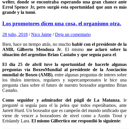
welter, donde se encontraba esperando una gran chance ante
Errol Spence Jr, pero surgió esta oportunidad que aun es más
grande y la tomó
.
Los promotores dicen una cosa, el organismo otra.
28 julio, 2018
/
Nico Jaime
/
Deja un comentario
Bien, hace un tiempo atrás, no mucho
hablé con el presidente de la
AMB, Gilberto Mendoza Jr
. El mismo
me aclaró sobre la
situación del argentino Brian Castaño y que seguía para el
.
El día 25 de abril tuve la oportunidad de hacerle algunas
preguntas vía BoxeoMundial al presidente de la Asociación
mundial de Boxeo (AMB)
, entre algunas preguntas de interes sobre
los títulos interinos, regulares y supercampeonatos le hice una
pregunta clara sobre el futuro de nuestro boxeador argentino Brian
Castaño.
Como seguidor y admirador del púgil de La Matanza
, le
pregunté si seguía para el la pelea que todos esperábamos, ante
Jarrett Hurd. Un boxeador que es campeón del mundo unificado que
viene de vencer a boxeadores de nivel como a Austin Trout y
Erislandy Lara.
El mismo Gilbertico me respondió lo siguiente
: