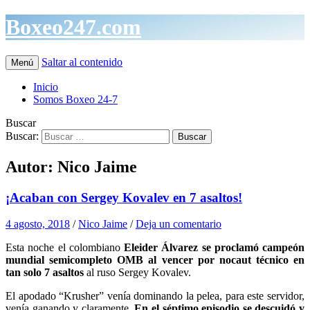
Boxeo247.com
Saltar al contenido
Menú
Inicio
Somos Boxeo 24-7
Buscar
Buscar:
Autor:
Nico Jaime
¡Acaban con Sergey Kovalev en 7 asaltos!
4 agosto, 2018
/
Nico Jaime
/
Deja un comentario
Esta noche el colombiano
Eleider Álvarez se proclamó campeón
mundial semicompleto OMB al vencer por nocaut técnico en
tan solo 7 asaltos
al ruso Sergey Kovalev.
El apodado “Krusher” venía dominando la pelea, para este servidor,
venía ganando y claramente.
En el séptimo episodio se descuidó y