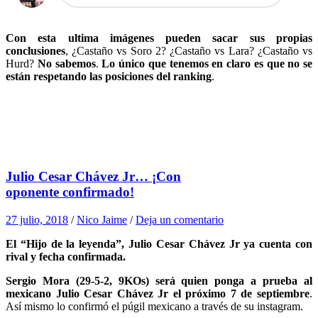
Con esta ultima imágenes pueden sacar sus propias
conclusiones
, ¿Castaño vs Soro 2? ¿Castaño vs Lara? ¿Castaño vs
Hurd?
No sabemos
.
Lo único que tenemos en claro es que no se
están respetando las posiciones del ranking
.
Julio Cesar Chávez Jr… ¡Con
oponente confirmado!
27 julio, 2018
/
Nico Jaime
/
Deja un comentario
El “Hijo de la leyenda”, Julio Cesar Chávez Jr ya cuenta con
rival y fecha confirmada.
Sergio Mora (29-5-2, 9KOs) será quien ponga a prueba al
mexicano Julio Cesar Chávez Jr el próximo 7 de septiembre
.
Así mismo lo confirmó el púgil mexicano a través de su instagram.