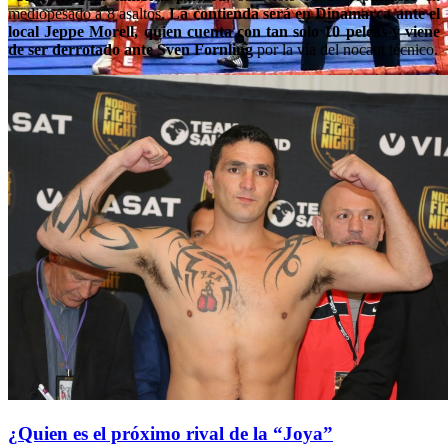
mediopesado a 8 asaltos.
La contienda será en Dinamarca ante el
local Jeppe Morell, quien cuenta con tan solo 10 peleas y viene
de ser derrotado ante Sven Fornling
por la vía del nocaut técnico.
¿Quien es el próximo rival de la “Joya”