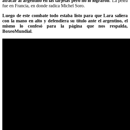
atracar al argentino en las tarjetas pero no lo lograron
. La pelea
fue en Francia, en donde radica Michel Soro.
Luego de este combate todo estaba listo para que Lara saliera
con la mano en alto y defendiera su título ante el argentino, el
mismo lo confesó para la página que nos respalda,
BoxeoMundial
.