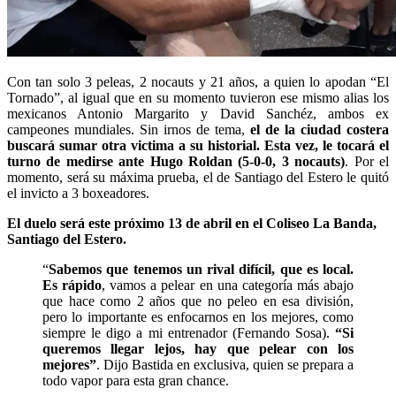
Con tan solo 3 peleas, 2 nocauts y 21 años, a quien lo apodan “El
Tornado”, al igual que en su momento tuvieron ese mismo alias los
mexicanos Antonio Margarito y David Sanchéz, ambos ex
campeones mundiales. Sin irnos de tema,
el de la ciudad costera
buscará sumar otra victima a su historial. Esta vez, le tocará el
turno de medirse ante Hugo Roldan (5-0-0, 3 nocauts)
. Por el
momento, será su máxima prueba, el de Santiago del Estero le quitó
el invicto a 3 boxeadores.
El duelo será este próximo 13 de abril en el Coliseo La Banda,
Santiago del Estero.
“
Sabemos que tenemos un rival difícil, que es local.
Es rápido
, vamos a pelear en una categoría más abajo
que hace como 2 años que no peleo en esa división,
pero lo importante es enfocarnos en los mejores, como
siempre le digo a mi entrenador (Fernando Sosa).
“Si
queremos llegar lejos, hay que pelear con los
mejores”
. Dijo Bastida en exclusiva, quien se prepara a
todo vapor para esta gran chance.